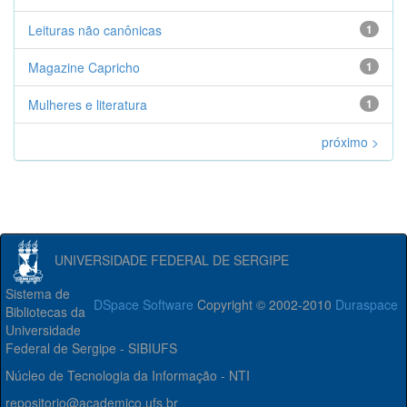
Leituras não canônicas
1
Magazine Capricho
1
Mulheres e literatura
1
próximo >
UNIVERSIDADE FEDERAL DE SERGIPE
Sistema de
DSpace Software
Copyright © 2002-2010
Duraspace
Bibliotecas da
Universidade
Federal de Sergipe - SIBIUFS
Núcleo de Tecnologia da Informação - NTI
repositorio@academico.ufs.br