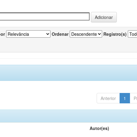
por
Ordenar
Registro(s)
Anterior
1
P
Autor(es)