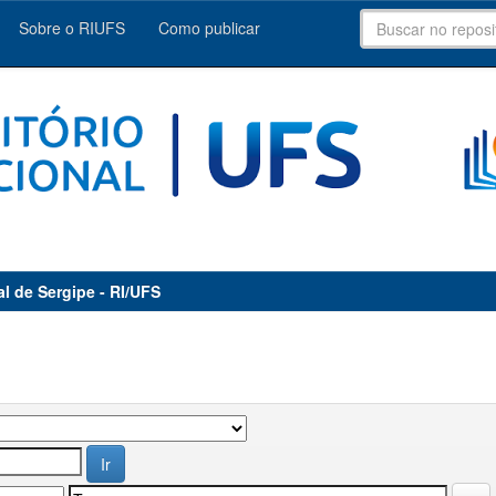
Sobre o RIUFS
Como publicar
al de Sergipe - RI/UFS