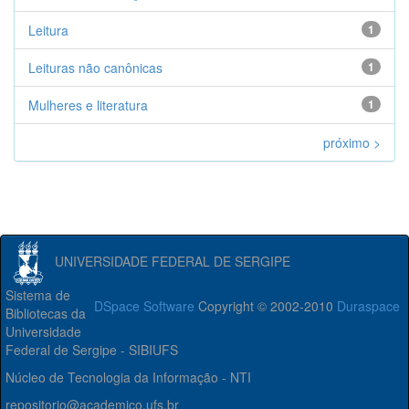
Leitura
1
Leituras não canônicas
1
Mulheres e literatura
1
próximo >
UNIVERSIDADE FEDERAL DE SERGIPE
Sistema de
DSpace Software
Copyright © 2002-2010
Duraspace
Bibliotecas da
Universidade
Federal de Sergipe - SIBIUFS
Núcleo de Tecnologia da Informação - NTI
repositorio@academico.ufs.br