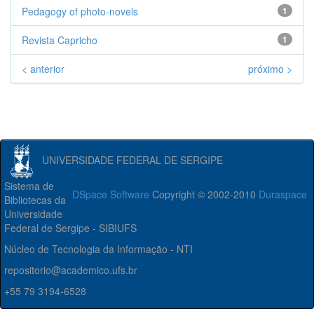
Pedagogy of photo-novels
1
Revista Capricho
1
< anterior
próximo >
UNIVERSIDADE FEDERAL DE SERGIPE
Sistema de
DSpace Software
Copyright © 2002-2010
Duraspace
Bibliotecas da
Universidade
Federal de Sergipe - SIBIUFS
Núcleo de Tecnologia da Informação - NTI
repositorio@academico.ufs.br
+55 79 3194-6528