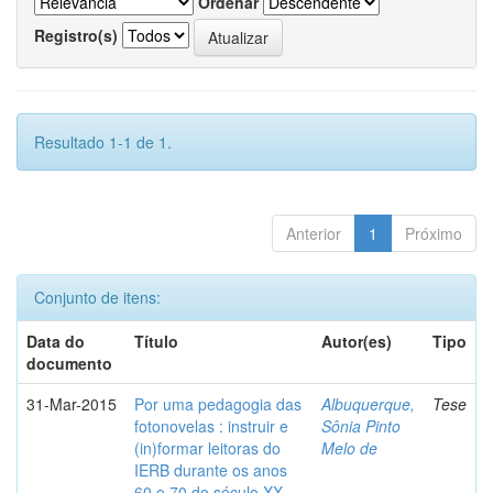
Ordenar
Registro(s)
Resultado 1-1 de 1.
Anterior
1
Próximo
Conjunto de itens:
Data do
Título
Autor(es)
Tipo
documento
31-Mar-2015
Por uma pedagogia das
Albuquerque,
Tese
fotonovelas : instruir e
Sônia Pinto
(in)formar leitoras do
Melo de
IERB durante os anos
60 e 70 do século XX