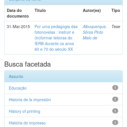
Data do
Título
Autor(es)
Tipo
documento
31-Mar-2015
Por uma pedagogia das
Albuquerque,
Tese
fotonovelas : instruir e
Sônia Pinto
(in)formar leitoras do
Melo de
IERB durante os anos
60 e 70 do século XX
Busca facetada
Assunto
Educação
1
Historia de la impresión
1
History of printing
1
História do impresso
1