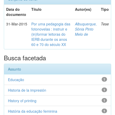
Data do
Título
Autor(es)
Tipo
documento
31-Mar-2015
Por uma pedagogia das
Albuquerque,
Tese
fotonovelas : instruir e
Sônia Pinto
(in)formar leitoras do
Melo de
IERB durante os anos
60 e 70 do século XX
Busca facetada
Assunto
Educação
1
Historia de la impresión
1
History of printing
1
História da educação feminina
1