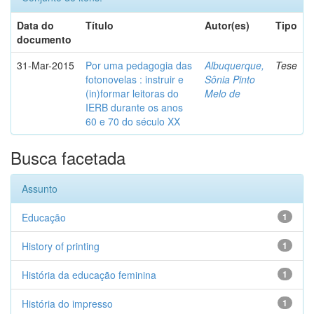
Data do
Título
Autor(es)
Tipo
documento
31-Mar-2015
Por uma pedagogia das
Albuquerque,
Tese
fotonovelas : instruir e
Sônia Pinto
(in)formar leitoras do
Melo de
IERB durante os anos
60 e 70 do século XX
Busca facetada
Assunto
Educação
1
History of printing
1
História da educação feminina
1
História do impresso
1