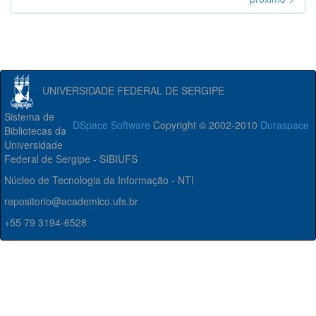
UNIVERSIDADE FEDERAL DE SERGIPE
Sistema de
DSpace Software
Copyright © 2002-2010
Duraspace
Bibliotecas da
Universidade
Federal de Sergipe - SIBIUFS
Núcleo de Tecnologia da Informação - NTI
repositorio@academico.ufs.br
+55 79 3194-6528