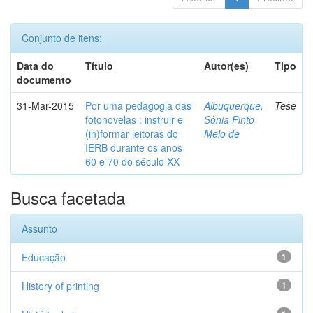
Conjunto de itens:
Data do
Título
Autor(es)
Tipo
documento
31-Mar-2015
Por uma pedagogia das
Albuquerque,
Tese
fotonovelas : instruir e
Sônia Pinto
(in)formar leitoras do
Melo de
IERB durante os anos
60 e 70 do século XX
Busca facetada
Assunto
Educação
1
History of printing
1