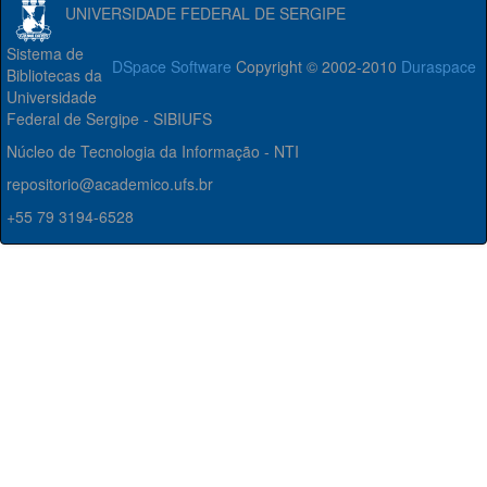
UNIVERSIDADE FEDERAL DE SERGIPE
Sistema de
DSpace Software
Copyright © 2002-2010
Duraspace
Bibliotecas da
Universidade
Federal de Sergipe - SIBIUFS
Núcleo de Tecnologia da Informação - NTI
repositorio@academico.ufs.br
+55 79 3194-6528