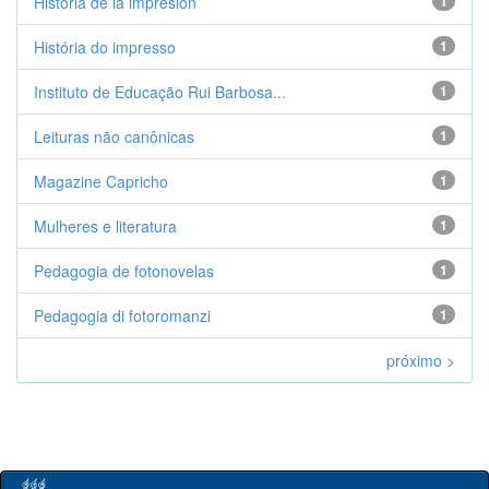
Historia de la impresión
1
História do impresso
1
Instituto de Educação Rui Barbosa...
1
Leituras não canônicas
1
Magazine Capricho
1
Mulheres e literatura
1
Pedagogia de fotonovelas
1
Pedagogia di fotoromanzi
1
próximo >