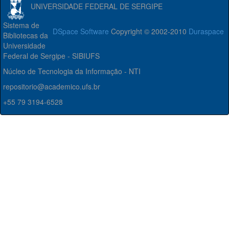
UNIVERSIDADE FEDERAL DE SERGIPE
Sistema de
DSpace Software
Copyright © 2002-2010
Duraspace
Bibliotecas da
Universidade
Federal de Sergipe - SIBIUFS
Núcleo de Tecnologia da Informação - NTI
repositorio@academico.ufs.br
+55 79 3194-6528