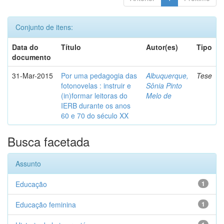
Conjunto de itens:
Data do
Título
Autor(es)
Tipo
documento
31-Mar-2015
Por uma pedagogia das
Albuquerque,
Tese
fotonovelas : instruir e
Sônia Pinto
(in)formar leitoras do
Melo de
IERB durante os anos
60 e 70 do século XX
Busca facetada
Assunto
Educação
1
Educação feminina
1