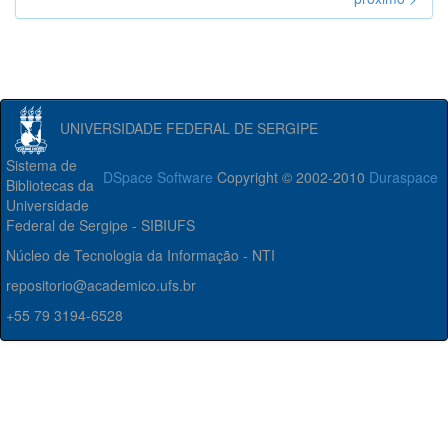
UNIVERSIDADE FEDERAL DE SERGIPE
Sistema de
DSpace Software
Copyright © 2002-2010
Duraspace
Bibliotecas da
Universidade
Federal de Sergipe - SIBIUFS
Núcleo de Tecnologia da Informação - NTI
repositorio@academico.ufs.br
+55 79 3194-6528