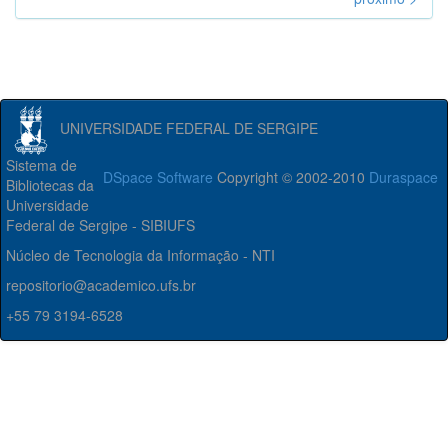
UNIVERSIDADE FEDERAL DE SERGIPE
Sistema de
DSpace Software
Copyright © 2002-2010
Duraspace
Bibliotecas da
Universidade
Federal de Sergipe - SIBIUFS
Núcleo de Tecnologia da Informação - NTI
repositorio@academico.ufs.br
+55 79 3194-6528