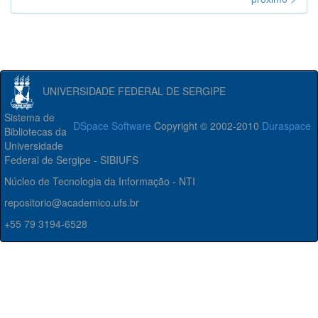
UNIVERSIDADE FEDERAL DE SERGIPE
Sistema de
DSpace Software
Copyright © 2002-2010
Duraspace
Bibliotecas da
Universidade
Federal de Sergipe - SIBIUFS
Núcleo de Tecnologia da Informação - NTI
repositorio@academico.ufs.br
+55 79 3194-6528