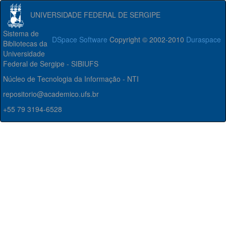
UNIVERSIDADE FEDERAL DE SERGIPE
Sistema de
DSpace Software
Copyright © 2002-2010
Duraspace
Bibliotecas da
Universidade
Federal de Sergipe - SIBIUFS
Núcleo de Tecnologia da Informação - NTI
repositorio@academico.ufs.br
+55 79 3194-6528