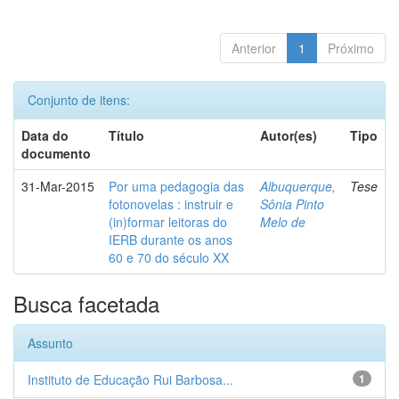
Anterior
1
Próximo
Conjunto de itens:
Data do
Título
Autor(es)
Tipo
documento
31-Mar-2015
Por uma pedagogia das
Albuquerque,
Tese
fotonovelas : instruir e
Sônia Pinto
(in)formar leitoras do
Melo de
IERB durante os anos
60 e 70 do século XX
Busca facetada
Assunto
Instituto de Educação Rui Barbosa...
1