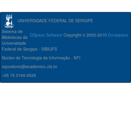
UNIVERSIDADE FEDERAL DE SERGIPE
Sistema de
DSpace Software
Copyright © 2002-2010
Duraspace
Bibliotecas da
Universidade
Federal de Sergipe - SIBIUFS
Núcleo de Tecnologia da Informação - NTI
repositorio@academico.ufs.br
+55 79 3194-6528