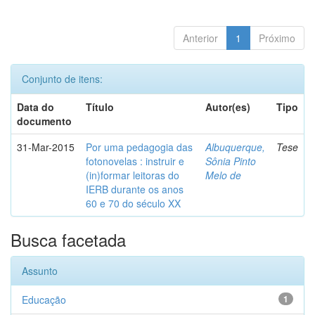
Anterior
1
Próximo
Conjunto de itens:
Data do
Título
Autor(es)
Tipo
documento
31-Mar-2015
Por uma pedagogia das
Albuquerque,
Tese
fotonovelas : instruir e
Sônia Pinto
(in)formar leitoras do
Melo de
IERB durante os anos
60 e 70 do século XX
Busca facetada
Assunto
Educação
1