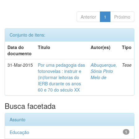
Anterior
1
Próximo
Conjunto de itens:
Data do
Título
Autor(es)
Tipo
documento
31-Mar-2015
Por uma pedagogia das
Albuquerque,
Tese
fotonovelas : instruir e
Sônia Pinto
(in)formar leitoras do
Melo de
IERB durante os anos
60 e 70 do século XX
Busca facetada
Assunto
Educação
1