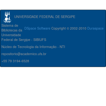
UNIVERSIDADE FEDERAL DE SERGIPE
Sistema de
DSpace Software
Copyright © 2002-2010
Duraspace
Bibliotecas da
Universidade
Federal de Sergipe - SIBIUFS
Núcleo de Tecnologia da Informação - NTI
repositorio@academico.ufs.br
+55 79 3194-6528