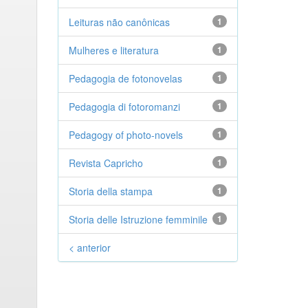
Leituras não canônicas
1
Mulheres e literatura
1
Pedagogia de fotonovelas
1
Pedagogia di fotoromanzi
1
Pedagogy of photo-novels
1
Revista Capricho
1
Storia della stampa
1
Storia delle Istruzione femminile
1
< anterior