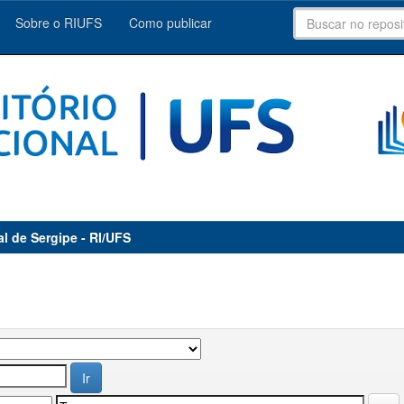
Sobre o RIUFS
Como publicar
al de Sergipe - RI/UFS