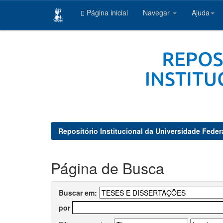
Página inicial
Navegar
Ajuda
Skip
navigation
Repositório Institucional da Universidade Feder
Página de Busca
Buscar em:
por