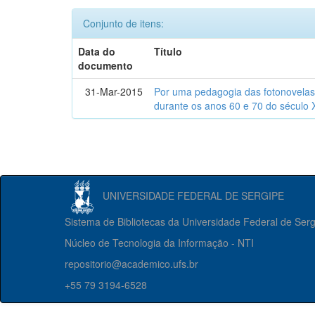
Conjunto de itens:
Data do
Título
documento
31-Mar-2015
Por uma pedagogia das fotonovelas : 
durante os anos 60 e 70 do século 
UNIVERSIDADE FEDERAL DE SERGIPE
Sistema de Bibliotecas da Universidade Federal de Ser
Núcleo de Tecnologia da Informação - NTI
repositorio@academico.ufs.br
+55 79 3194-6528