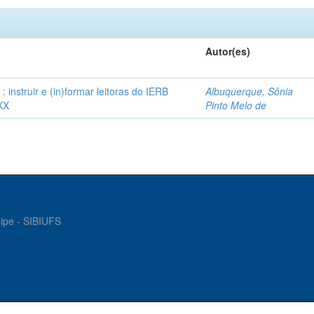
Autor(es)
instruir e (in)formar leitoras do IERB
Albuquerque, Sônia
XX
Pinto Melo de
gipe - SIBIUFS