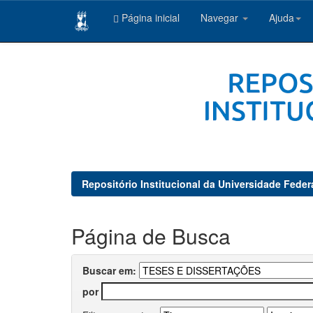
Página inicial
Navegar
Ajuda
Skip
navigation
Repositório Institucional da Universidade Feder
Página de Busca
Buscar em:
por