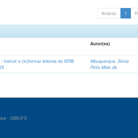
Anterior
1
P
Autor(es)
instruir e (in)formar leitoras do IERB
Albuquerque, Sônia
XX
Pinto Melo de
gipe - SIBIUFS