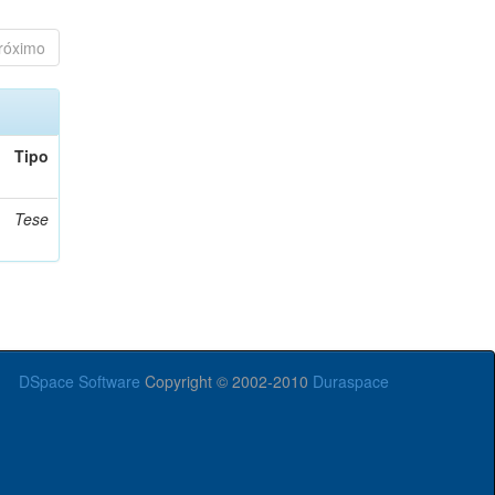
róximo
Tipo
Tese
DSpace Software
Copyright © 2002-2010
Duraspace