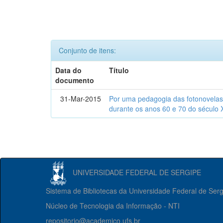
Conjunto de itens:
Data do
Título
documento
31-Mar-2015
Por uma pedagogia das fotonovelas : 
durante os anos 60 e 70 do século 
UNIVERSIDADE FEDERAL DE SERGIPE
Sistema de Bibliotecas da Universidade Federal de Ser
Núcleo de Tecnologia da Informação - NTI
repositorio@academico.ufs.br