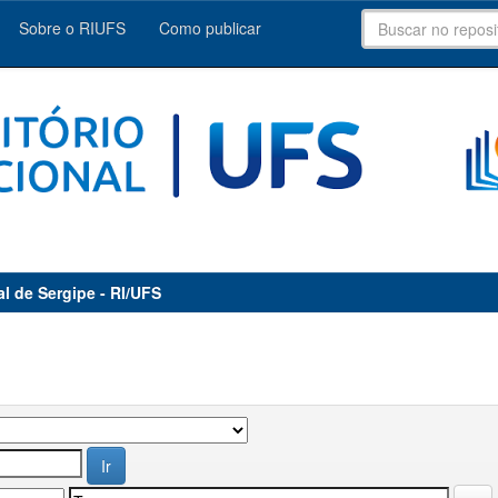
Sobre o RIUFS
Como publicar
al de Sergipe - RI/UFS