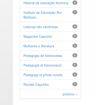
História da educação feminina
1
Instituto de Educação Rui
1
Barbosa...
Leituras não canônicas
1
Magazine Capricho
1
Mulheres e literatura
1
Pedagogia de fotonovelas
1
Pedagogia di fotoromanzi
1
Pedagogy of photo-novels
1
Revista Capricho
1
próximo >