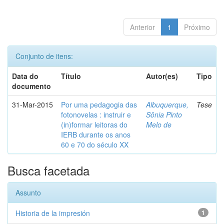
Anterior
1
Próximo
Conjunto de itens:
Data do
Título
Autor(es)
Tipo
documento
31-Mar-2015
Por uma pedagogia das
Albuquerque,
Tese
fotonovelas : instruir e
Sônia Pinto
(in)formar leitoras do
Melo de
IERB durante os anos
60 e 70 do século XX
Busca facetada
Assunto
Historia de la impresión
1