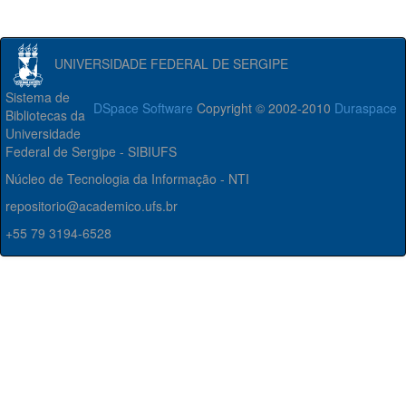
UNIVERSIDADE FEDERAL DE SERGIPE
Sistema de
DSpace Software
Copyright © 2002-2010
Duraspace
Bibliotecas da
Universidade
Federal de Sergipe - SIBIUFS
Núcleo de Tecnologia da Informação - NTI
repositorio@academico.ufs.br
+55 79 3194-6528