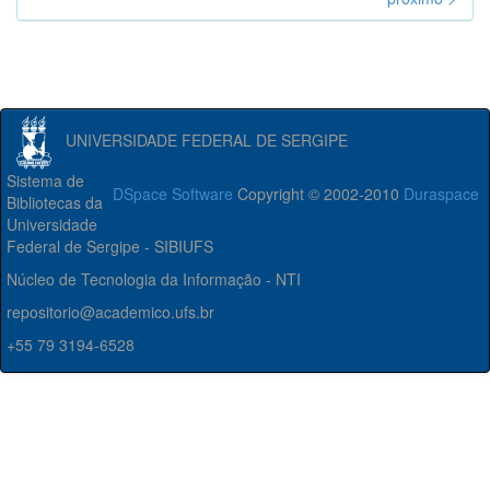
UNIVERSIDADE FEDERAL DE SERGIPE
Sistema de
DSpace Software
Copyright © 2002-2010
Duraspace
Bibliotecas da
Universidade
Federal de Sergipe - SIBIUFS
Núcleo de Tecnologia da Informação - NTI
repositorio@academico.ufs.br
+55 79 3194-6528