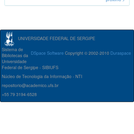
UNIVERSIDADE FEDERAL DE SERGIPE
Sistema de
DSpace Software
Copyright © 2002-2010
Duraspace
Bibliotecas da
Universidade
Federal de Sergipe - SIBIUFS
Núcleo de Tecnologia da Informação - NTI
repositorio@academico.ufs.br
+55 79 3194-6528