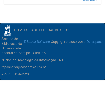
UNIVERSIDADE FEDERAL DE SERGIPE
Sistema de
DSpace Software
Copyright © 2002-2010
Duraspace
Bibliotecas da
Universidade
Federal de Sergipe - SIBIUFS
Núcleo de Tecnologia da Informação - NTI
repositorio@academico.ufs.br
+55 79 3194-6528