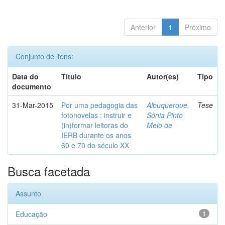
Anterior
1
Próximo
Conjunto de itens:
Data do
Título
Autor(es)
Tipo
documento
31-Mar-2015
Por uma pedagogia das
Albuquerque,
Tese
fotonovelas : instruir e
Sônia Pinto
(in)formar leitoras do
Melo de
IERB durante os anos
60 e 70 do século XX
Busca facetada
Assunto
Educação
1