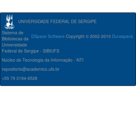
UNIVERSIDADE FEDERAL DE SERGIPE
Sistema de
DSpace Software
Copyright © 2002-2010
Duraspace
Bibliotecas da
Universidade
Federal de Sergipe - SIBIUFS
Núcleo de Tecnologia da Informação - NTI
repositorio@academico.ufs.br
+55 79 3194-6528