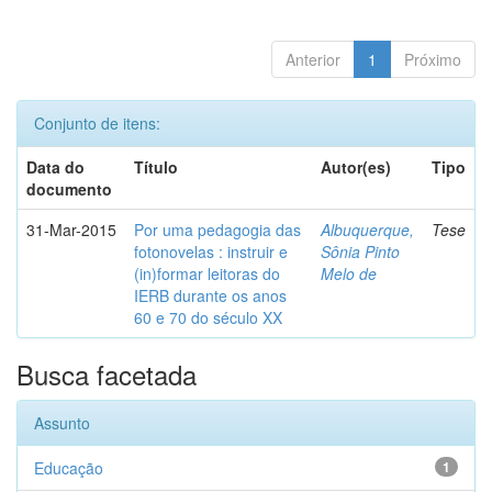
Anterior
1
Próximo
Conjunto de itens:
Data do
Título
Autor(es)
Tipo
documento
31-Mar-2015
Por uma pedagogia das
Albuquerque,
Tese
fotonovelas : instruir e
Sônia Pinto
(in)formar leitoras do
Melo de
IERB durante os anos
60 e 70 do século XX
Busca facetada
Assunto
Educação
1