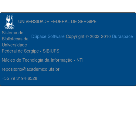
UNIVERSIDADE FEDERAL DE SERGIPE
Sistema de
DSpace Software
Copyright © 2002-2010
Duraspace
Bibliotecas da
Universidade
Federal de Sergipe - SIBIUFS
Núcleo de Tecnologia da Informação - NTI
repositorio@academico.ufs.br
+55 79 3194-6528