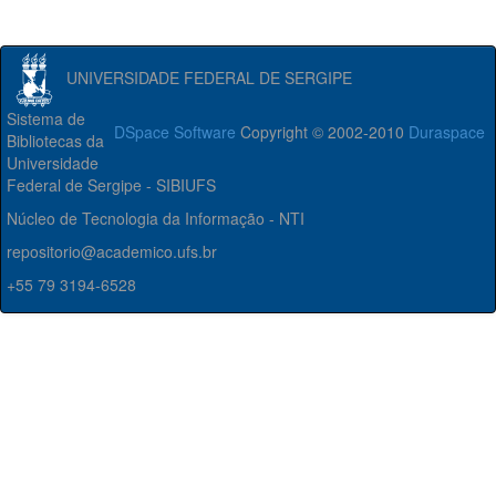
UNIVERSIDADE FEDERAL DE SERGIPE
Sistema de
DSpace Software
Copyright © 2002-2010
Duraspace
Bibliotecas da
Universidade
Federal de Sergipe - SIBIUFS
Núcleo de Tecnologia da Informação - NTI
repositorio@academico.ufs.br
+55 79 3194-6528