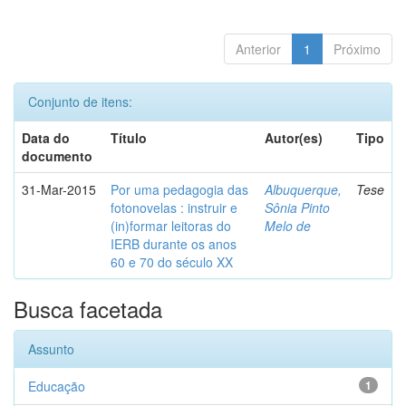
Anterior
1
Próximo
Conjunto de itens:
Data do
Título
Autor(es)
Tipo
documento
31-Mar-2015
Por uma pedagogia das
Albuquerque,
Tese
fotonovelas : instruir e
Sônia Pinto
(in)formar leitoras do
Melo de
IERB durante os anos
60 e 70 do século XX
Busca facetada
Assunto
Educação
1