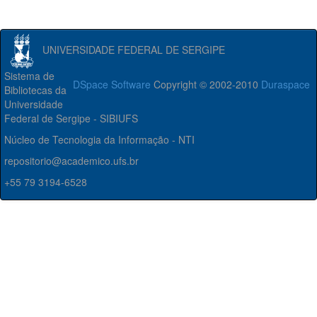
UNIVERSIDADE FEDERAL DE SERGIPE
Sistema de
DSpace Software
Copyright © 2002-2010
Duraspace
Bibliotecas da
Universidade
Federal de Sergipe - SIBIUFS
Núcleo de Tecnologia da Informação - NTI
repositorio@academico.ufs.br
+55 79 3194-6528