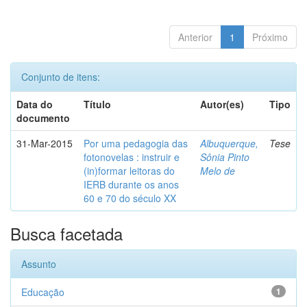
Anterior
1
Próximo
Conjunto de itens:
Data do
Título
Autor(es)
Tipo
documento
31-Mar-2015
Por uma pedagogia das
Albuquerque,
Tese
fotonovelas : instruir e
Sônia Pinto
(in)formar leitoras do
Melo de
IERB durante os anos
60 e 70 do século XX
Busca facetada
Assunto
Educação
1