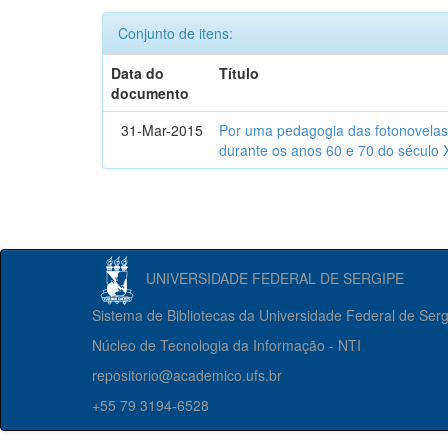
Conjunto de itens:
Data do
Título
documento
31-Mar-2015
Por uma pedagogia das fotonovelas : 
durante os anos 60 e 70 do século 
UNIVERSIDADE FEDERAL DE SERGIPE
Sistema de Bibliotecas da Universidade Federal de Ser
Núcleo de Tecnologia da Informação - NTI
repositorio@academico.ufs.br
+55 79 3194-6528