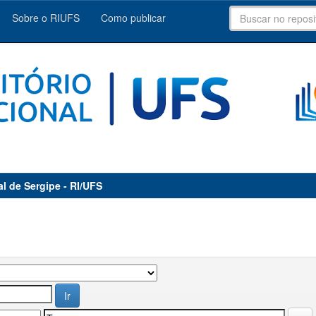
Sobre o RIUFS
Como publicar
al de Sergipe - RI/UFS