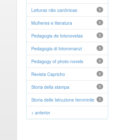
Leituras não canônicas
1
Mulheres e literatura
1
Pedagogia de fotonovelas
1
Pedagogia di fotoromanzi
1
Pedagogy of photo-novels
1
Revista Capricho
1
Storia della stampa
1
Storia delle Istruzione femminile
1
< anterior