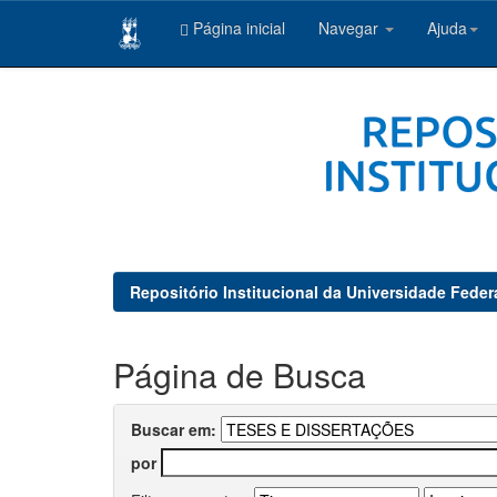
Página inicial
Navegar
Ajuda
Skip
navigation
Repositório Institucional da Universidade Feder
Página de Busca
Buscar em:
por