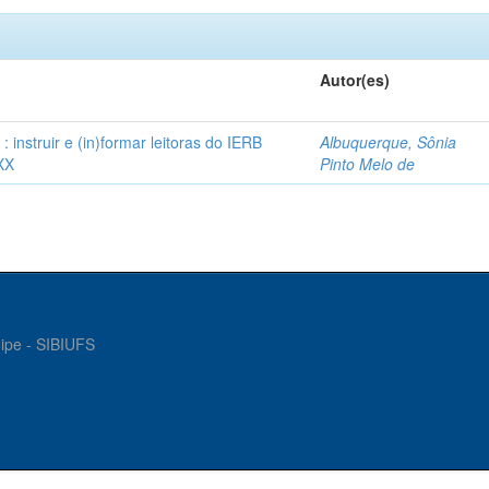
Autor(es)
instruir e (in)formar leitoras do IERB
Albuquerque, Sônia
XX
Pinto Melo de
gipe - SIBIUFS