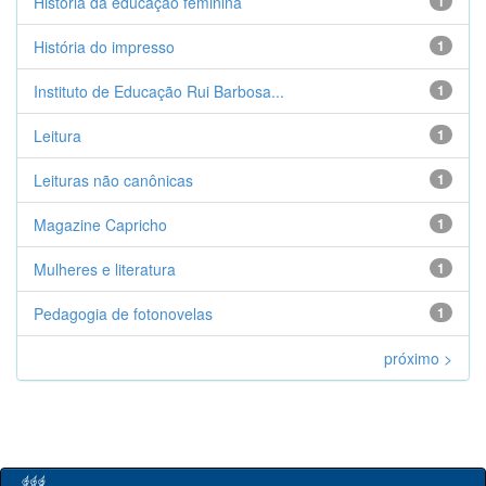
História da educação feminina
1
História do impresso
1
Instituto de Educação Rui Barbosa...
1
Leitura
1
Leituras não canônicas
1
Magazine Capricho
1
Mulheres e literatura
1
Pedagogia de fotonovelas
1
próximo >