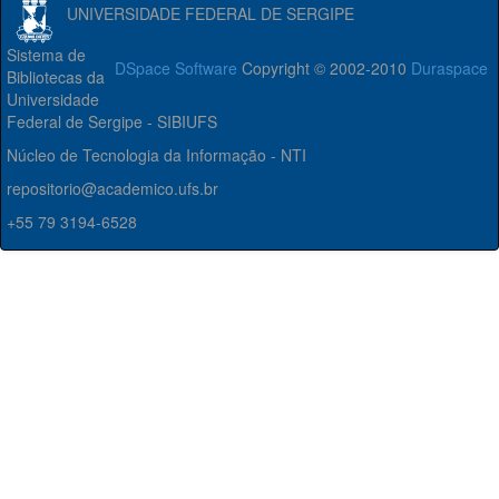
UNIVERSIDADE FEDERAL DE SERGIPE
Sistema de
DSpace Software
Copyright © 2002-2010
Duraspace
Bibliotecas da
Universidade
Federal de Sergipe - SIBIUFS
Núcleo de Tecnologia da Informação - NTI
repositorio@academico.ufs.br
+55 79 3194-6528