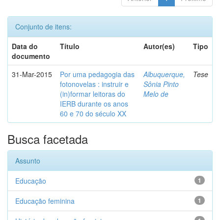
Conjunto de itens:
Data do
Título
Autor(es)
Tipo
documento
31-Mar-2015
Por uma pedagogia das
Albuquerque,
Tese
fotonovelas : instruir e
Sônia Pinto
(in)formar leitoras do
Melo de
IERB durante os anos
60 e 70 do século XX
Busca facetada
Assunto
Educação
1
Educação feminina
1