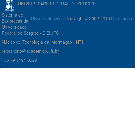
UNIVERSIDADE FEDERAL DE SERGIPE
Sistema de
DSpace Software
Copyright © 2002-2010
Duraspace
Bibliotecas da
Universidade
Federal de Sergipe - SIBIUFS
Núcleo de Tecnologia da Informação - NTI
repositorio@academico.ufs.br
+55 79 3194-6528