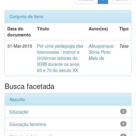
Conjunto de itens:
Data do
Título
Autor(es)
Tipo
documento
31-Mar-2015
Por uma pedagogia das
Albuquerque,
Tese
fotonovelas : instruir e
Sônia Pinto
(in)formar leitoras do
Melo de
IERB durante os anos
60 e 70 do século XX
Busca facetada
Assunto
Educação
1
Educação feminina
1