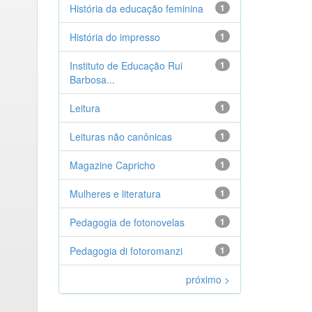
História da educação feminina
1
História do impresso
1
Instituto de Educação Rui
1
Barbosa...
Leitura
1
Leituras não canônicas
1
Magazine Capricho
1
Mulheres e literatura
1
Pedagogia de fotonovelas
1
Pedagogia di fotoromanzi
1
próximo >