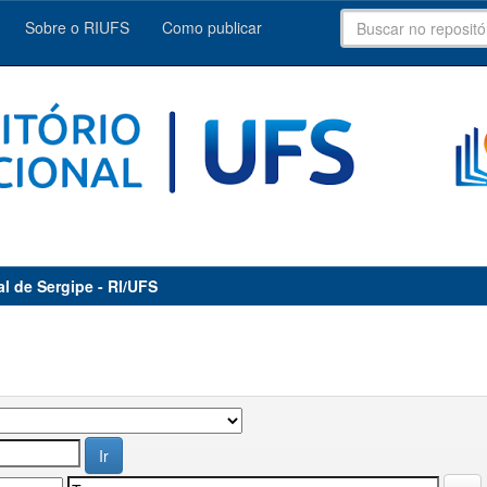
Sobre o RIUFS
Como publicar
al de Sergipe - RI/UFS