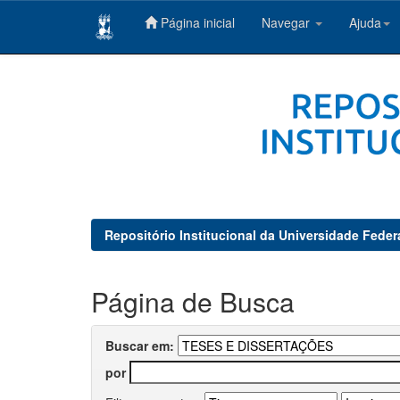
Página inicial
Navegar
Ajuda
Skip
navigation
Repositório Institucional da Universidade Feder
Página de Busca
Buscar em:
por