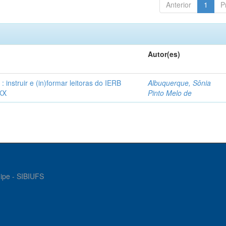
Anterior
1
P
Autor(es)
instruir e (in)formar leitoras do IERB
Albuquerque, Sônia
XX
Pinto Melo de
gipe - SIBIUFS