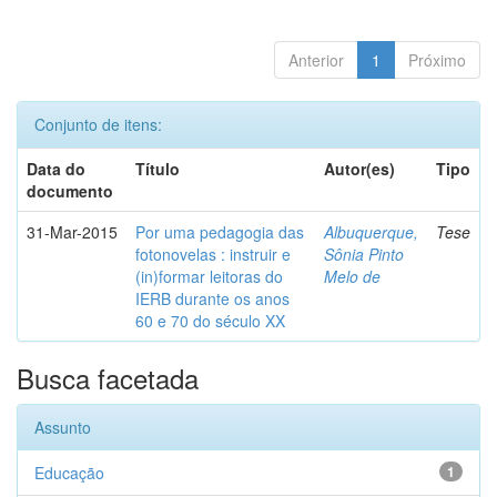
Anterior
1
Próximo
Conjunto de itens:
Data do
Título
Autor(es)
Tipo
documento
31-Mar-2015
Por uma pedagogia das
Albuquerque,
Tese
fotonovelas : instruir e
Sônia Pinto
(in)formar leitoras do
Melo de
IERB durante os anos
60 e 70 do século XX
Busca facetada
Assunto
Educação
1