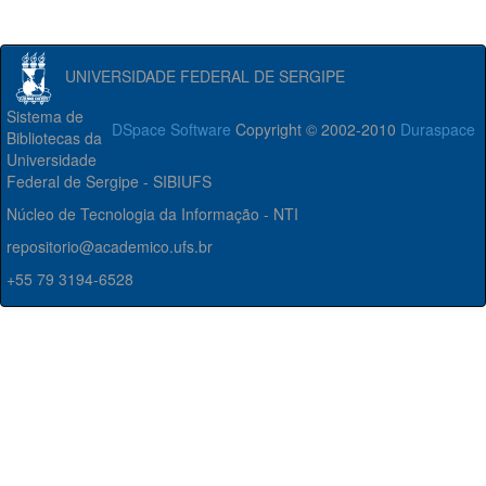
UNIVERSIDADE FEDERAL DE SERGIPE
Sistema de
DSpace Software
Copyright © 2002-2010
Duraspace
Bibliotecas da
Universidade
Federal de Sergipe - SIBIUFS
Núcleo de Tecnologia da Informação - NTI
repositorio@academico.ufs.br
+55 79 3194-6528