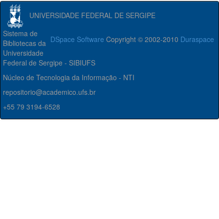
UNIVERSIDADE FEDERAL DE SERGIPE
Sistema de
DSpace Software
Copyright © 2002-2010
Duraspace
Bibliotecas da
Universidade
Federal de Sergipe - SIBIUFS
Núcleo de Tecnologia da Informação - NTI
repositorio@academico.ufs.br
+55 79 3194-6528