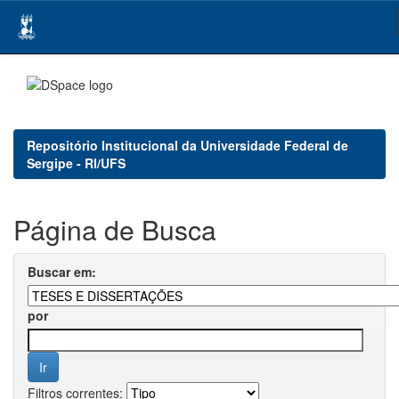
Skip
navigation
Repositório Institucional da Universidade Federal de
Sergipe - RI/UFS
Página de Busca
Buscar em:
por
Filtros correntes: