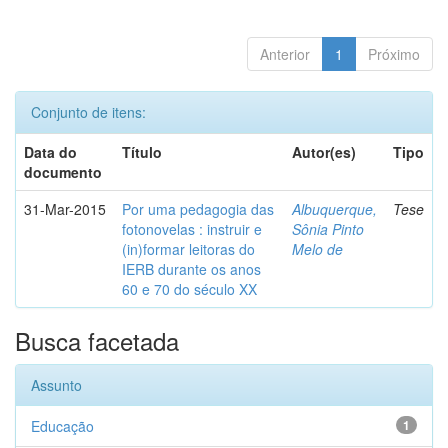
Anterior
1
Próximo
Conjunto de itens:
Data do
Título
Autor(es)
Tipo
documento
31-Mar-2015
Por uma pedagogia das
Albuquerque,
Tese
fotonovelas : instruir e
Sônia Pinto
(in)formar leitoras do
Melo de
IERB durante os anos
60 e 70 do século XX
Busca facetada
Assunto
Educação
1