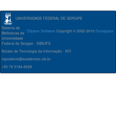
UNIVERSIDADE FEDERAL DE SERGIPE
Sistema de
DSpace Software
Copyright © 2002-2010
Duraspace
Bibliotecas da
Universidade
Federal de Sergipe - SIBIUFS
Núcleo de Tecnologia da Informação - NTI
repositorio@academico.ufs.br
+55 79 3194-6528