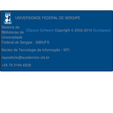
UNIVERSIDADE FEDERAL DE SERGIPE
Sistema de
DSpace Software
Copyright © 2002-2010
Duraspace
Bibliotecas da
Universidade
Federal de Sergipe - SIBIUFS
Núcleo de Tecnologia da Informação - NTI
repositorio@academico.ufs.br
+55 79 3194-6528