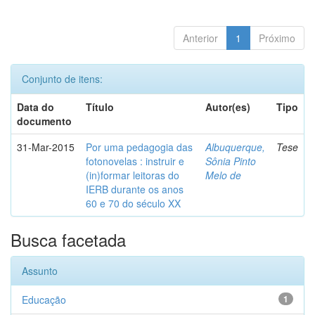
Anterior
1
Próximo
Conjunto de itens:
Data do
Título
Autor(es)
Tipo
documento
31-Mar-2015
Por uma pedagogia das
Albuquerque,
Tese
fotonovelas : instruir e
Sônia Pinto
(in)formar leitoras do
Melo de
IERB durante os anos
60 e 70 do século XX
Busca facetada
Assunto
Educação
1