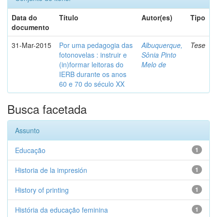
Data do
Título
Autor(es)
Tipo
documento
31-Mar-2015
Por uma pedagogia das
Albuquerque,
Tese
fotonovelas : instruir e
Sônia Pinto
(in)formar leitoras do
Melo de
IERB durante os anos
60 e 70 do século XX
Busca facetada
Assunto
Educação
1
Historia de la impresión
1
History of printing
1
História da educação feminina
1