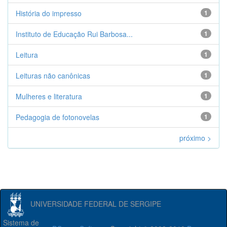
História do impresso
1
Instituto de Educação Rui Barbosa...
1
Leitura
1
Leituras não canônicas
1
Mulheres e literatura
1
Pedagogia de fotonovelas
1
próximo >
UNIVERSIDADE FEDERAL DE SERGIPE
Sistema de