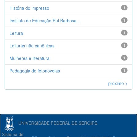
História do impresso
1
Instituto de Educação Rui Barbosa...
1
Leitura
1
Leituras não canônicas
1
Mulheres e literatura
1
Pedagogia de fotonovelas
1
próximo >
UNIVERSIDADE FEDERAL DE SERGIPE
Sistema de