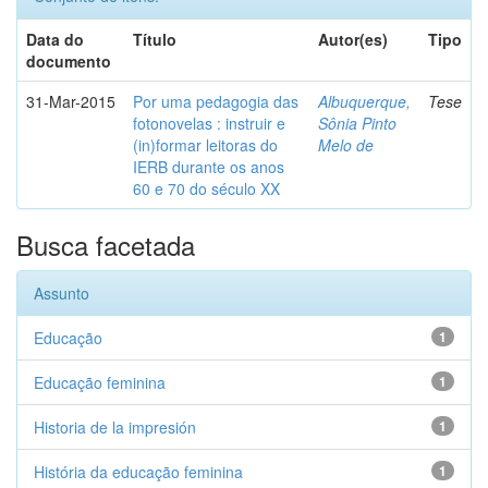
Data do
Título
Autor(es)
Tipo
documento
31-Mar-2015
Por uma pedagogia das
Albuquerque,
Tese
fotonovelas : instruir e
Sônia Pinto
(in)formar leitoras do
Melo de
IERB durante os anos
60 e 70 do século XX
Busca facetada
Assunto
Educação
1
Educação feminina
1
Historia de la impresión
1
História da educação feminina
1