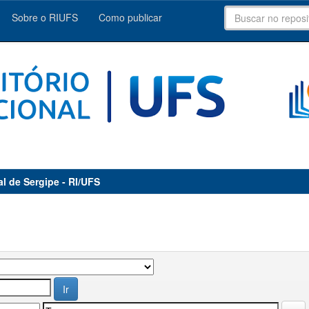
Sobre o RIUFS
Como publicar
al de Sergipe - RI/UFS