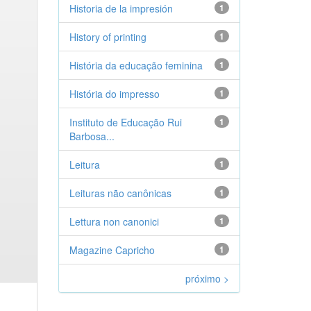
Historia de la impresión
1
History of printing
1
História da educação feminina
1
História do impresso
1
Instituto de Educação Rui
1
Barbosa...
Leitura
1
Leituras não canônicas
1
Lettura non canonici
1
Magazine Capricho
1
próximo >