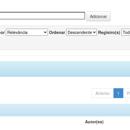
por
Ordenar
Registro(s)
Anterior
1
P
Autor(es)