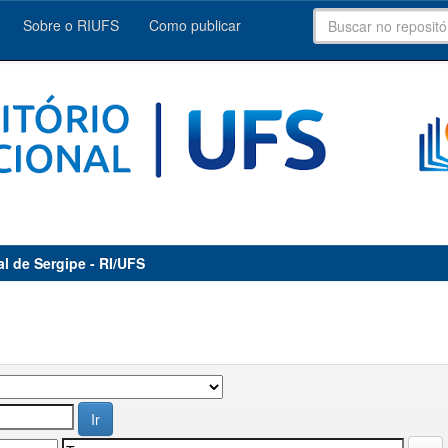
Sobre o RIUFS
Como publicar
al de Sergipe - RI/UFS