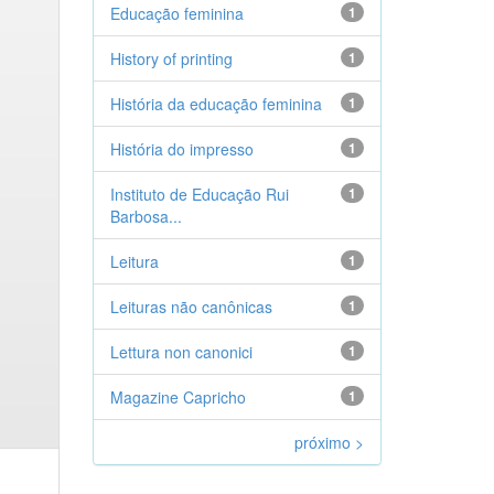
Educação feminina
1
History of printing
1
História da educação feminina
1
História do impresso
1
Instituto de Educação Rui
1
Barbosa...
Leitura
1
Leituras não canônicas
1
Lettura non canonici
1
Magazine Capricho
1
próximo >