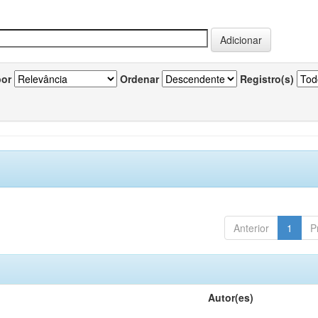
por
Ordenar
Registro(s)
Anterior
1
P
Autor(es)