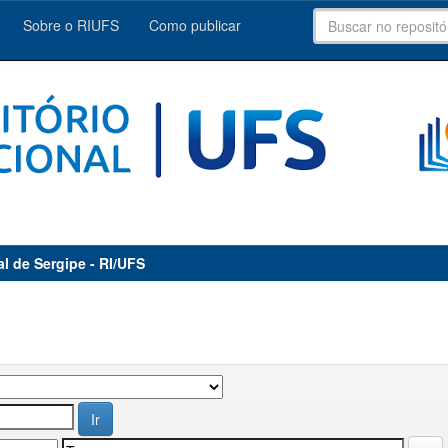
Sobre o RIUFS
Como publicar
al de Sergipe - RI/UFS