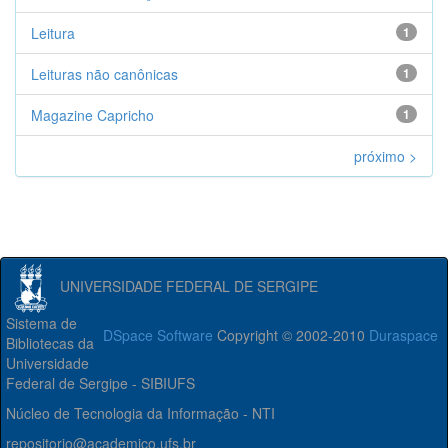
Leitura
1
Leituras não canônicas
1
Magazine Capricho
1
próximo >
UNIVERSIDADE FEDERAL DE SERGIPE
Sistema de
DSpace Software
Copyright © 2002-2010
Duraspace
Bibliotecas da
Universidade
Federal de Sergipe - SIBIUFS
Núcleo de Tecnologia da Informação - NTI
repositorio@academico.ufs.br