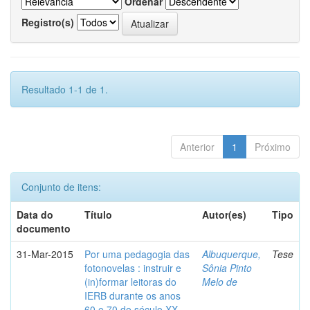
Ordenar
Registro(s)
Resultado 1-1 de 1.
Anterior
1
Próximo
Conjunto de itens:
Data do
Título
Autor(es)
Tipo
documento
31-Mar-2015
Por uma pedagogia das
Albuquerque,
Tese
fotonovelas : instruir e
Sônia Pinto
(in)formar leitoras do
Melo de
IERB durante os anos
60 e 70 do século XX