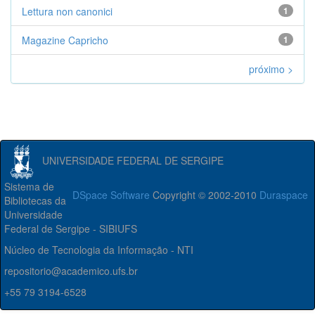
Lettura non canonici
1
Magazine Capricho
1
próximo >
UNIVERSIDADE FEDERAL DE SERGIPE
Sistema de
DSpace Software
Copyright © 2002-2010
Duraspace
Bibliotecas da
Universidade
Federal de Sergipe - SIBIUFS
Núcleo de Tecnologia da Informação - NTI
repositorio@academico.ufs.br
+55 79 3194-6528