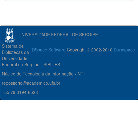
UNIVERSIDADE FEDERAL DE SERGIPE
Sistema de
DSpace Software
Copyright © 2002-2010
Duraspace
Bibliotecas da
Universidade
Federal de Sergipe - SIBIUFS
Núcleo de Tecnologia da Informação - NTI
repositorio@academico.ufs.br
+55 79 3194-6528