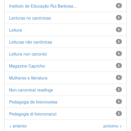
Instituto de Educação Rui Barbosa...
1
Lecturas no canónicas
1
Leitura
1
Leituras não canônicas
1
Lettura non canonici
1
Magazine Capricho
1
Mulheres e literatura
1
Non-canonical readings
1
Pedagogia de fotonovelas
1
Pedagogia di fotoromanzi
1
< anterior
próximo >