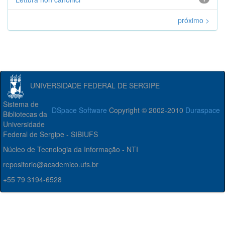
próximo >
UNIVERSIDADE FEDERAL DE SERGIPE
Sistema de
DSpace Software
Copyright © 2002-2010
Duraspace
Bibliotecas da
Universidade
Federal de Sergipe - SIBIUFS
Núcleo de Tecnologia da Informação - NTI
repositorio@academico.ufs.br
+55 79 3194-6528