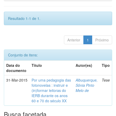
Resultado 1-1 de 1.
Anterior
1
Próximo
Conjunto de itens:
Data do
Título
Autor(es)
Tipo
documento
31-Mar-2015
Por uma pedagogia das
Albuquerque,
Tese
fotonovelas : instruir e
Sônia Pinto
(in)formar leitoras do
Melo de
IERB durante os anos
60 e 70 do século XX
Busca facetada