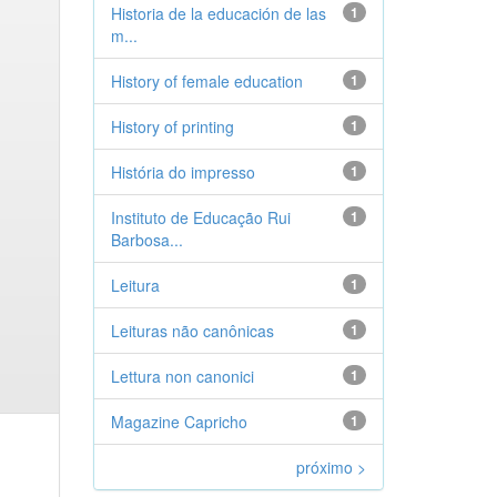
Historia de la educación de las
1
m...
History of female education
1
History of printing
1
História do impresso
1
Instituto de Educação Rui
1
Barbosa...
Leitura
1
Leituras não canônicas
1
Lettura non canonici
1
Magazine Capricho
1
próximo >