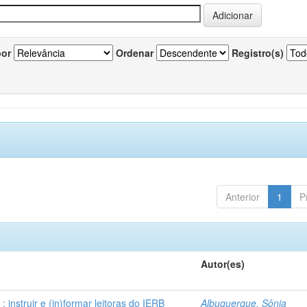
por
Ordenar
Registro(s)
Anterior
1
P
Autor(es)
instruir e (in)formar leitoras do IERB
Albuquerque, Sônia