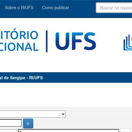
Sobre o RIUFS
Como publicar
al de Sergipe - RI/UFS