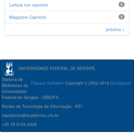
Lettura non canonici
1
Magazine Capricho
1
próximo >
UNIVERSIDADE FEDERAL DE SERGIPE
Sistema de
DSpace Software
Copyright © 2002-2010
Duraspace
Bibliotecas da
Universidade
Federal de Sergipe - SIBIUFS
Núcleo de Tecnologia da Informação - NTI
repositorio@academico.ufs.br
+55 79 3194-6528