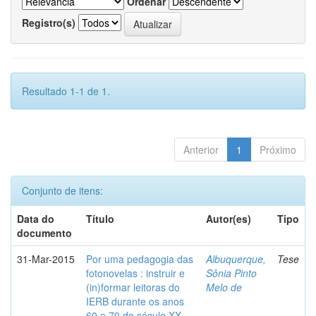
Ordenar
Registro(s)
Resultado 1-1 de 1.
Anterior
1
Próximo
Conjunto de itens:
Data do
Título
Autor(es)
Tipo
documento
31-Mar-2015
Por uma pedagogia das
Albuquerque,
Tese
fotonovelas : instruir e
Sônia Pinto
(in)formar leitoras do
Melo de
IERB durante os anos
60 e 70 do século XX