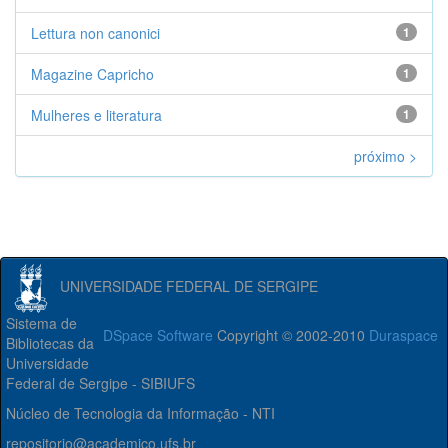
Lettura non canonici
1
Magazine Capricho
1
Mulheres e literatura
1
próximo >
UNIVERSIDADE FEDERAL DE SERGIPE
Sistema de
DSpace Software
Copyright © 2002-2010
Duraspace
Bibliotecas da
Universidade
Federal de Sergipe - SIBIUFS
Núcleo de Tecnologia da Informação - NTI
repositorio@academico.ufs.br