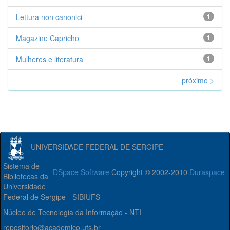
Lettura non canonici
1
Magazine Capricho
1
Mulheres e literatura
1
próximo >
UNIVERSIDADE FEDERAL DE SERGIPE
Sistema de
DSpace Software
Copyright © 2002-2010
Duraspace
Bibliotecas da
Universidade
Federal de Sergipe - SIBIUFS
Núcleo de Tecnologia da Informação - NTI
repositorio@academico.ufs.br