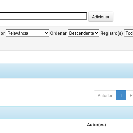
por
Ordenar
Registro(s)
Anterior
1
P
Autor(es)