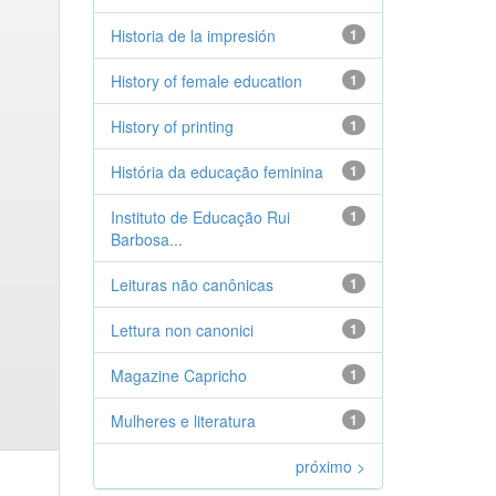
Historia de la impresión
1
History of female education
1
History of printing
1
História da educação feminina
1
Instituto de Educação Rui
1
Barbosa...
Leituras não canônicas
1
Lettura non canonici
1
Magazine Capricho
1
Mulheres e literatura
1
próximo >