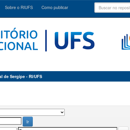
Sobre o RIUFS
Como publicar
al de Sergipe - RI/UFS