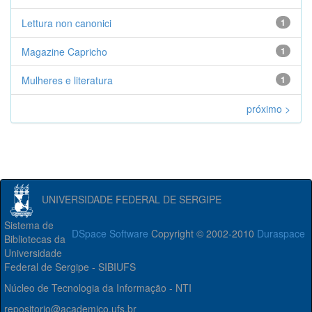
Lettura non canonici
1
Magazine Capricho
1
Mulheres e literatura
1
próximo >
UNIVERSIDADE FEDERAL DE SERGIPE
Sistema de
DSpace Software
Copyright © 2002-2010
Duraspace
Bibliotecas da
Universidade
Federal de Sergipe - SIBIUFS
Núcleo de Tecnologia da Informação - NTI
repositorio@academico.ufs.br