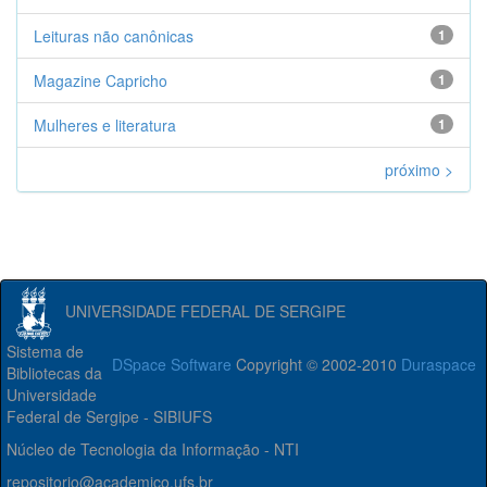
Leituras não canônicas
1
Magazine Capricho
1
Mulheres e literatura
1
próximo >
UNIVERSIDADE FEDERAL DE SERGIPE
Sistema de
DSpace Software
Copyright © 2002-2010
Duraspace
Bibliotecas da
Universidade
Federal de Sergipe - SIBIUFS
Núcleo de Tecnologia da Informação - NTI
repositorio@academico.ufs.br